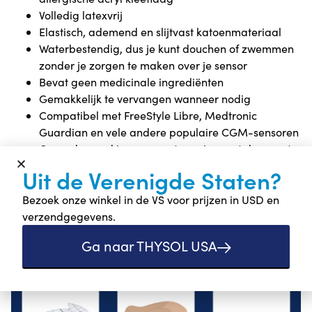
Volledig latexvrij
Elastisch, ademend en slijtvast katoenmateriaal
Waterbestendig, dus je kunt douchen of zwemmen
zonder je zorgen te maken over je sensor
Bevat geen medicinale ingrediënten
Gemakkelijk te vervangen wanneer nodig
Compatibel met FreeStyle Libre, Medtronic
Guardian en vele andere populaire CGM-sensoren
Geproduceerd in overeenstemming met de meest
recente Europese medische MDR-normen
Uit de Verenigde Staten?
Instructies voor het
Bezoek onze winkel in de VS voor prijzen in USD en
aanbrengen van een
verzendgegevens.
sensorpleister
Ga naar THYSOL USA