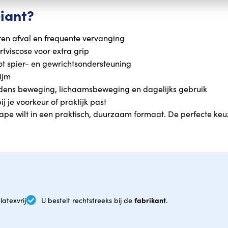
iant?
ren afval en frequente vervanging
rtviscose voor extra grip
ot spier- en gewrichtsondersteuning
lijm
 tijdens beweging, lichaamsbeweging en dagelijks gebruik
ij je voorkeur of praktijk past
tape wilt in een praktisch, duurzaam formaat. De perfecte keu
fabrikant
latexvrij
U bestelt rechtstreeks bij de
.