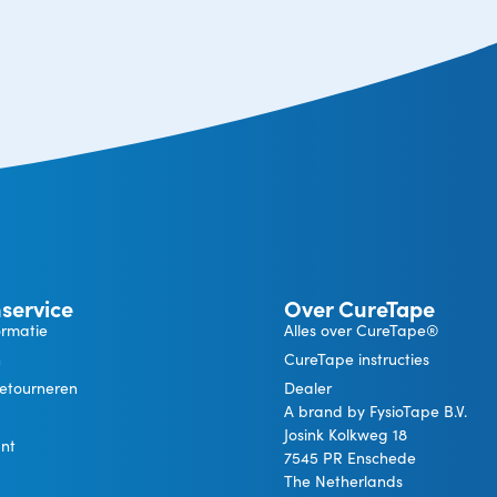
service
Over CureTape
ormatie
Alles over CureTape®
n
CureTape instructies
retourneren
Dealer
A brand by FysioTape B.V.
Josink Kolkweg 18
unt
7545 PR Enschede
The Netherlands