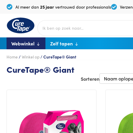
25 jaar
Al meer dan
vertrouwd door professionals
Verzen
Webwinkel
Zelf tapen
Home
/
Winkel op
/
CureTape® Giant
CureTape® Giant
Sorteren