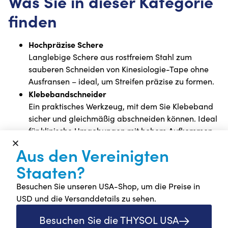
Was Sie in dieser Kategorie
finden
Hochpräzise Schere
Langlebige Schere aus rostfreiem Stahl zum
sauberen Schneiden von Kinesiologie-Tape ohne
Ausfransen – ideal, um Streifen präzise zu formen.
Klebebandschneider
Ein praktisches Werkzeug, mit dem Sie Klebeband
sicher und gleichmäßig abschneiden können. Ideal
für klinische Umgebungen mit hohem Aufkommen
oder wenn Sie perfekt gleichmäßige Streifen
Aus den Vereinigten
benötigen.
Staaten?
Hautvorbereitungs- und Reinigungssprays
Sprays, die Öle, Schweiß und Unreinheiten
Besuchen Sie unseren USA-Shop, um die Preise in
entfernen, um die Haftung des Klebebands zu
USD und die Versanddetails zu sehen.
verbessern – besonders nützlich für Bereiche, die
zu Feuchtigkeit oder Reibung neigen.
Besuchen Sie die THYSOL USA