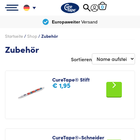
0
Europaweiter
Versand
Startseite
/
Shop
/
Zubehör
Zubehör
Sortieren
CureTape® Stift
€
1,95
CureTape®-Schneider