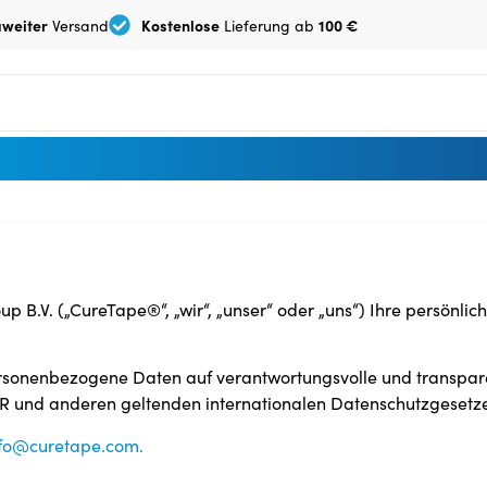
weiter
Kostenlose
100 €
Versand
Lieferung ab
p B.V. („CureTape®“, „wir“, „unser“ oder „uns“) Ihre persönli
 personenbezogene Daten auf verantwortungsvolle und transpa
R und anderen geltenden internationalen Datenschutzgesetz
nfo@curetape.com.